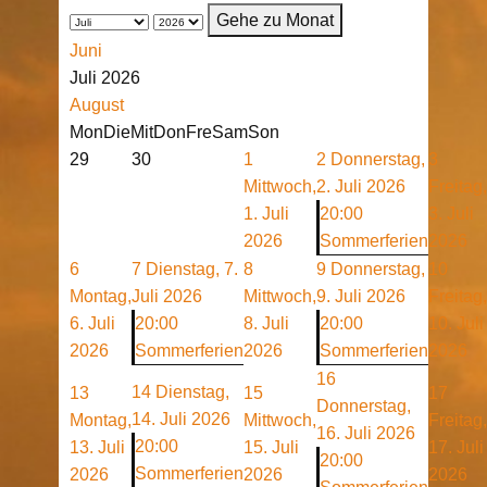
Gehe zu Monat
Juni
Juli 2026
August
Mon
Die
Mit
Don
Fre
Sam
Son
29
30
1
2
Donnerstag,
3
Mittwoch,
2. Juli 2026
Freitag,
1. Juli
20:00
3. Juli
2026
Sommerferien
2026
6
7
Dienstag, 7.
8
9
Donnerstag,
10
Montag,
Juli 2026
Mittwoch,
9. Juli 2026
Freitag,
6. Juli
20:00
8. Juli
20:00
10. Juli
2026
Sommerferien
2026
Sommerferien
2026
16
14
Dienstag,
13
15
17
Donnerstag,
14. Juli 2026
Montag,
Mittwoch,
Freitag,
16. Juli 2026
20:00
13. Juli
15. Juli
17. Juli
20:00
Sommerferien
2026
2026
2026