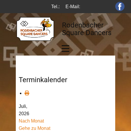
Tel.:
E-Mail:
Rodenbacher
Square Dancers
Terminkalender
Juli,
2026
Nach Monat
Gehe zu Monat