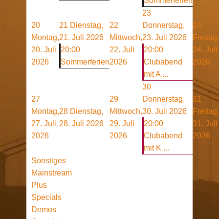
Sommerferien
23
20
21
Dienstag,
22
Donnerstag,
24
Montag,
21. Juli 2026
Mittwoch,
23. Juli 2026
Freitag,
20. Juli
20:00
22. Juli
20:00
24. Juli
2026
Sommerferien
2026
Clubabend
2026
mit A ...
30
27
29
Donnerstag,
31
Montag,
28
Dienstag,
Mittwoch,
30. Juli 2026
Freitag,
27. Juli
28. Juli 2026
29. Juli
20:00
31. Juli
2026
2026
Clubabend
2026
mit K ...
Sonstiges
Mainstream
Plus
Specials
Demos