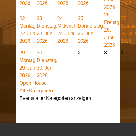
2026
2026
2026
2026
2026
2026
26
22
23
24
25
27
Freitag,
Montag,
Dienstag,
Mittwoch,
Donnerstag,
Samsta
26.
22. Juni
23. Juni
24. Juni
25. Juni
27. Jun
Juni
2026
2026
2026
2026
2026
2026
29
30
1
2
3
4
Montag,
Dienstag,
29. Juni
30. Juni
2026
2026
Open House
Alle Kategorien ...
Events aller Kategorien anzeigen