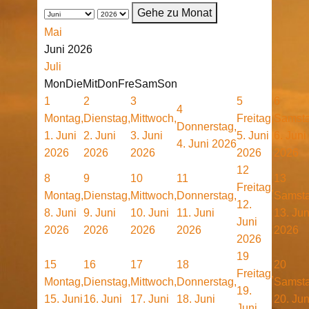
Gehe zu Monat
Mai
Juni 2026
Juli
Mon
Die
Mit
Don
Fre
Sam
Son
1
2
3
5
6
4
Montag,
Dienstag,
Mittwoch,
Freitag,
Samsta
Donnerstag,
1. Juni
2. Juni
3. Juni
5. Juni
6. Juni
4. Juni 2026
2026
2026
2026
2026
2026
12
8
9
10
11
13
Freitag,
Montag,
Dienstag,
Mittwoch,
Donnerstag,
Samsta
12.
8. Juni
9. Juni
10. Juni
11. Juni
13. Jun
Juni
2026
2026
2026
2026
2026
2026
19
15
16
17
18
20
Freitag,
Montag,
Dienstag,
Mittwoch,
Donnerstag,
Samsta
19.
15. Juni
16. Juni
17. Juni
18. Juni
20. Jun
Juni