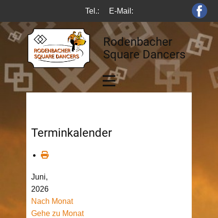
Tel.:
E-Mail:
Rodenbacher
Square Dancers
Terminkalender
Juni,
2026
Nach Monat
Gehe zu Monat