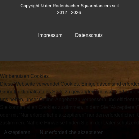
Copyright © der Rodenbacher Squaredancers seit
2012 - 2026.
Impressum
Datenschutz
Wir benutzen Cookies
Diese Webseite verwendet Cookies. Einige davon sind erforder
Grundfunktionalität des Seite zu gewährleisten, während ande
uns helfen, unser Online-Angebot zu verbessern und effizient zu
Sie können allen Cookies zustimmen, in dem Sie “Akzeptieren
oder mit “Nur erforderliche akzeptieren” nur den erforderlichen
zustimmen. Nähere Hinweise finden Sie in der Datenschutzerk
Akzeptieren
Nur erforderliche akzeptieren