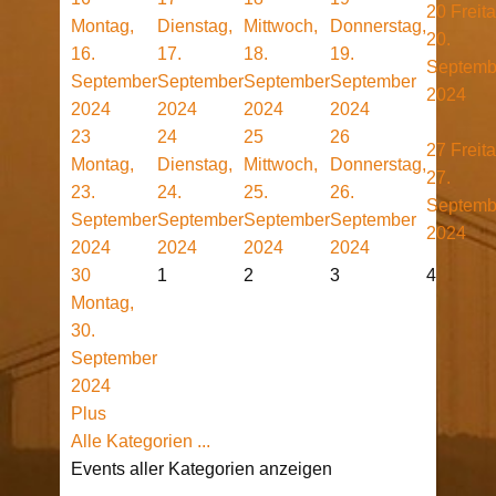
20
Freita
Montag,
Dienstag,
Mittwoch,
Donnerstag,
20.
16.
17.
18.
19.
Septemb
September
September
September
September
2024
2024
2024
2024
2024
23
24
25
26
27
Freita
Montag,
Dienstag,
Mittwoch,
Donnerstag,
27.
23.
24.
25.
26.
Septemb
September
September
September
September
2024
2024
2024
2024
2024
30
1
2
3
4
Montag,
30.
September
2024
Plus
Alle Kategorien ...
Events aller Kategorien anzeigen