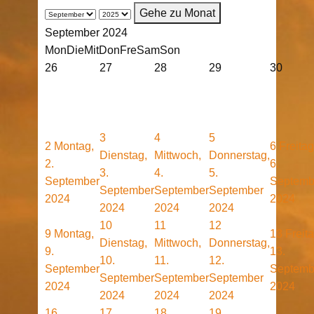
Gehe zu Monat
September 2024
Mon
Die
Mit
Don
Fre
Sam
Son
26
27
28
29
30
3
4
5
2
Montag,
6
Freitag
Dienstag,
Mittwoch,
Donnerstag,
2.
6.
3.
4.
5.
September
Septemb
September
September
September
2024
2024
2024
2024
2024
10
11
12
9
Montag,
13
Freita
Dienstag,
Mittwoch,
Donnerstag,
9.
13.
10.
11.
12.
September
Septemb
September
September
September
2024
2024
2024
2024
2024
16
17
18
19