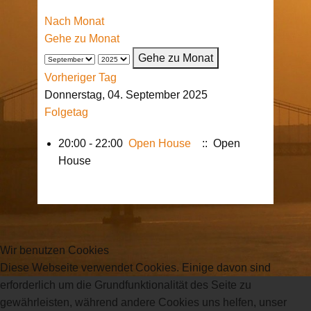
Nach Monat
Gehe zu Monat
Gehe zu Monat
Vorheriger Tag
Donnerstag, 04. September 2025
Folgetag
20:00 - 22:00
Open House
:: Open
House
Wir benutzen Cookies
Diese Webseite verwendet Cookies. Einige davon sind
erforderlich um die Grundfunktionalität des Seite zu
gewährleisten, während andere Cookies uns helfen, unser