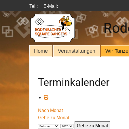
Tel.:
E-Mail:
Rod
Home
Veranstaltungen
Wir Tanze
Terminkalender
Nach Monat
Gehe zu Monat
Gehe zu Monat